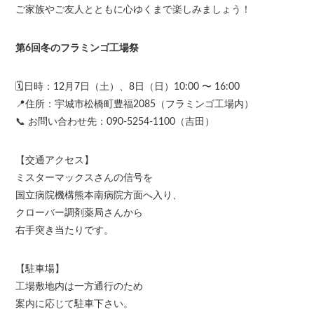
ご家族やご友人とともに心ゆくまで楽しみましょう！
第6回冬のフラミンゴ工場祭
🗓️日時：12月7日（土）、8日（日）10:00 〜 16:00
📍住所：宇城市松橋町豊福2085（フラミンゴ工場内）
📞 お問い合わせ先：090-5254-1100（吉田）
【交通アクセス】
ミスターマックスさんの信号を
国立病院機構熊本南病院方面へ入り、
クローバー調剤薬局さんから
右手突き当たりです。
【駐車場】
工場敷地内は一方通行のため
案内に応じて駐車下さい。