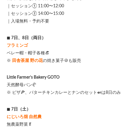
｜セッション① 11:00〜12:00
｜セッション② 14:00〜15:00
｜入場無料・予約不要
◼
7日、8日（両日）
フラミンゴ
ベレー帽・帽子各種👒
※
田舎茶屋 野の花
の焼き菓子🍪も販売
Little Farmer’s Bakery GOTO
天然酵母パン🥐
※ ピザ🍕、バターチキンカレーとナンのセット🍛は8日のみ
◼
7日（土）
にじいろ畑 自然農
無農薬野菜🥬