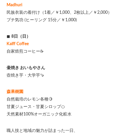
Madhuri
民族衣装の着付け（1着／￥1,000、2枚以上／￥2,000）
プチ気功 (ヒーリング 15分／￥1,000)
◼
8日（日）
Kalff Coffee
自家焙煎コーヒー☕️
壷焼き おいもやさん
壺焼き芋・大学芋🍠
森果樹園
自然栽培のレモン各種🍋
甘夏ジュース・甘夏シロップ🍊
天然素材100%オーガニック化粧水
職人技と地域の魅力が詰まった一日、