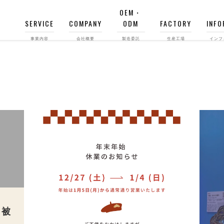
OEM・
SERVICE
COMPANY
ODM
FACTORY
INFO
事業内容
会社概要
製造委託
生産工場
インフ
り被